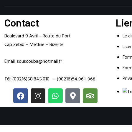
Contact
Lie
Boulevard 9 Avril – Route du Port
Le c
Cap Zebib – Metline – Bizerte
Lice
Form
Email:
souscouba@hotmail.fr
Form
Priv
Tél:
(00216)58.845.010
–
(00216)
54.961.968