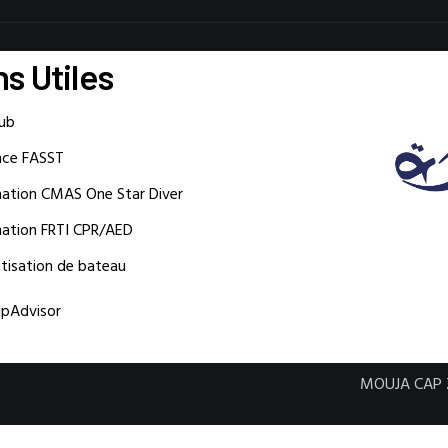
ns Utiles
lub
nce FASST
ation CMAS One Star Diver
ation FRTI CPR/AED
atisation de bateau
MOUJA CAP ZEBIB 2024. All R