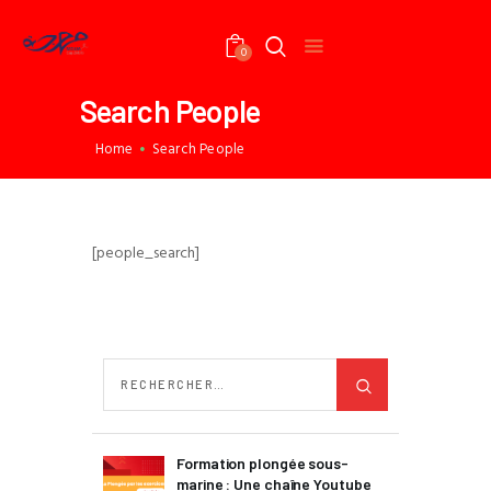
0
Search People
ACCUEIL
Home
Search People
PRÉSENTATION
SERVICES
TARIFS
[people_search]
VIE DU CLUB
COMMUNITY
CONTACT
ONLINE PAYMENT
Formation plongée sous-
marine : Une chaîne Youtube