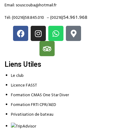
Email:
souscouba@hotmail.fr
54.961.968
Tél:
(00216)58.845.010
–
(00216)
Liens Utiles
Le club
Licence FASST
Formation CMAS One Star Diver
Formation FRTI CPR/AED
Privatisation de bateau