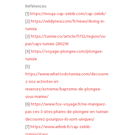
Références:
[1]
https://mouja-cap-zebib.com/cap-zebib/
[2]
https://wildyness.com/fr/news/diving-in-
tunisia
[3]
https://tunisie.co/article/5732/region/vu-
par/caps-tunisie-280216
[4]
https://voyage-plongee.com/plongee-
tunisie
[5]
https://www.whattodotunisia.com/decouvre
z-nos-activites-et-
reservez/extreme/bapteme-de-plongee-
sous-marine/
[6]
https://www.fox-voyage.fr/ne-manquez-
pas-ces-3-sites-phares-de-plongee-en-tunisie-
decouvrez-pourquoi-ils-sont-uniques/
[7]
https://www.airbnb.fr/cap-zebib-
tunisia/stays