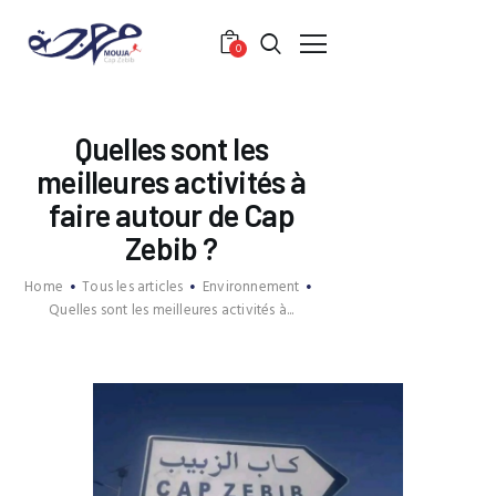
0
ACCUEIL
Quelles sont les
PRÉSENTATION
meilleures activités à
SERVICES
faire autour de Cap
TARIFS
Zebib ?
VIE DU CLUB
Home
Tous les articles
Environnement
COMMUNITY
Quelles sont les meilleures activités à...
CONTACT
ONLINE PAYMENT