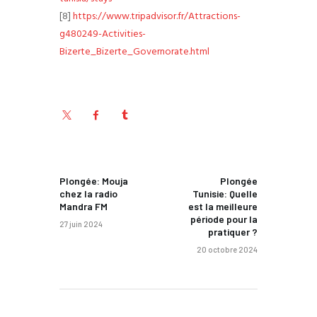
[8]
https://www.tripadvisor.fr/Attractions-
g480249-Activities-
Bizerte_Bizerte_Governorate.html
PREV POST
NEXT POST
Plongée: Mouja
Plongée
chez la radio
Tunisie: Quelle
Mandra FM
est la meilleure
période pour la
27 juin 2024
pratiquer ?
20 octobre 2024