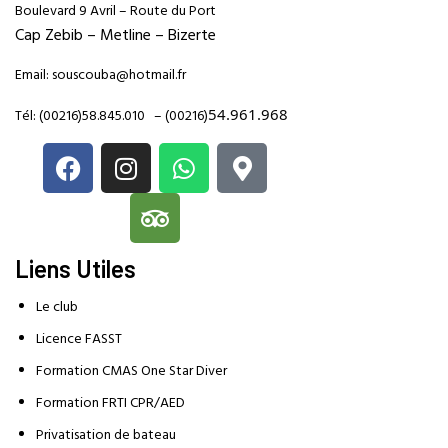
Boulevard 9 Avril – Route du Port
Cap Zebib – Metline – Bizerte
Email:
souscouba@hotmail.fr
54.961.968
Tél:
(00216)58.845.010
–
(00216)
Liens Utiles
Le club
Licence FASST
Formation CMAS One Star Diver
Formation FRTI CPR/AED
Privatisation de bateau