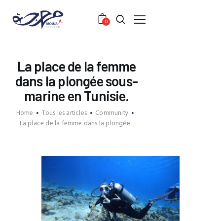
0
ACCUEIL
La place de la femme
PRÉSENTATION
dans la plongée sous-
SERVICES
marine en Tunisie.
TARIFS
Home
Tous les articles
Community
VIE DU CLUB
La place de la femme dans la plongée...
COMMUNITY
CONTACT
ONLINE PAYMENT